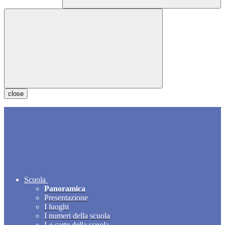
close
Scuola
Panoramica
Presentazione
I luoghi
I numeri della scuola
Le carte della scuola