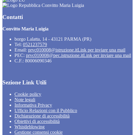
Convitto Maria Luigia
Contatti
Convitto Maria Luigia
borgo Lalatta, 14 - 43121 PARMA (PR)
Tel:
0521237579
Email:
prvc010008@istruzione.it
Link per inviare una mail
PEC:
prvc010008@pec.istruzione.it
Link per inviare una mail
C.F.: 80006090346
Sezione Link Utili
Cookie policy
Note legali
Informativa Privacy
Ufficio Relazioni con il Pubblico
Dichiarazione di accessibilità
Obiettivi di accessibilità
Whistleblowing
Gestione consensi cookie