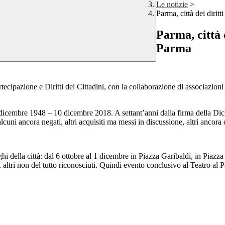
Le notizie
>
Parma, città dei dirit
Parma, città 
Parma
tecipazione e Diritti dei Cittadini, con la collaborazione di associazioni e
. 10 dicembre 1948 – 10 dicembre 2018. A settant’anni dalla firma della D
i: alcuni ancora negati, altri acquisiti ma messi in discussione, altri ancor
uoghi della città: dal 6 ottobre al 1 dicembre in Piazza Garibaldi, in Piaz
ati, altri non del tutto riconosciuti. Quindi evento conclusivo al Teatro a