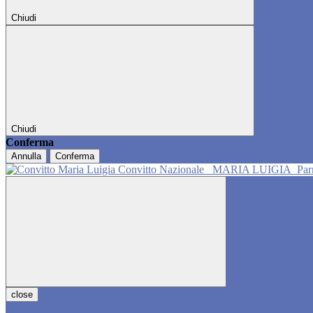
Chiudi
Chiudi
Conferma
Annulla
Conferma
Convitto Nazionale
MARIA LUIGIA
Pa
close