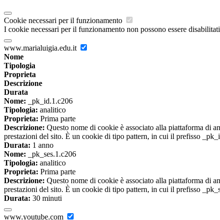
Cookie necessari per il funzionamento
I cookie necessari per il funzionamento non possono essere disabilitati.
www.marialuigia.edu.it
Nome
Tipologia
Proprieta
Descrizione
Durata
Nome:
_pk_id.1.c206
Tipologia:
analitico
Proprieta:
Prima parte
Descrizione:
Questo nome di cookie è associato alla piattaforma di ana
prestazioni del sito. È un cookie di tipo pattern, in cui il prefisso _pk
Durata:
1 anno
Nome:
_pk_ses.1.c206
Tipologia:
analitico
Proprieta:
Prima parte
Descrizione:
Questo nome di cookie è associato alla piattaforma di ana
prestazioni del sito. È un cookie di tipo pattern, in cui il prefisso _pk
Durata:
30 minuti
www.youtube.com