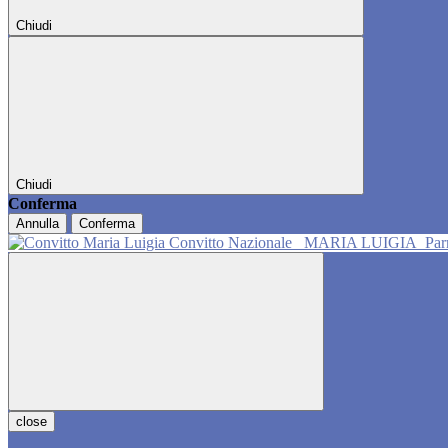
Chiudi
Chiudi
Conferma
Annulla
Conferma
Convitto Nazionale
MARIA LUIGIA
Pa
close