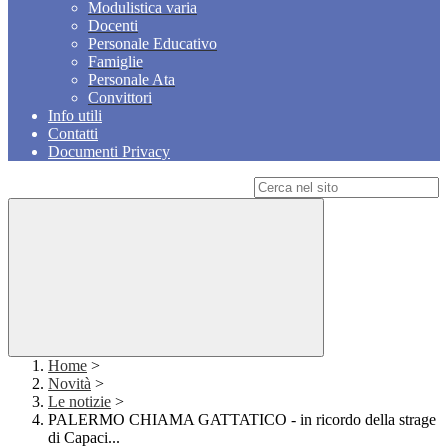
Modulistica varia
Docenti
Personale Educativo
Famiglie
Personale Ata
Convittori
Info utili
Contatti
Documenti Privacy
Campo di ricerca per le pagine del sito
Home
>
Novità
>
Le notizie
>
PALERMO CHIAMA GATTATICO - in ricordo della strage
di Capaci...