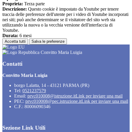
Proprieta:
Terza parte
Descrizione:
Questo cookie è impostato da Youtube per tenere
traccia delle preferenze dell'utente per i video di Youtube incorporati
nei siti; può anche determinare se il visitatore del sito web sta
utilizzando la nuova o la vecchia versione dell'interfaccia di
Youtube.
Durata:
6 mesi
Accetta tutti
Salva le preferenze
Convitto Maria Luigia
Contatti
Convitto Maria Luigia
borgo Lalatta, 14 - 43121 PARMA (PR)
Tel:
0521237579
Email:
prvc010008@istruzione.it
Link per inviare una mail
PEC:
prvc010008@pec.istruzione.it
Link per inviare una mail
C.F.: 80006090346
Sezione Link Utili