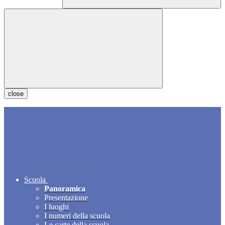
close
Scuola
Panoramica
Presentazione
I luoghi
I numeri della scuola
Le carte della scuola