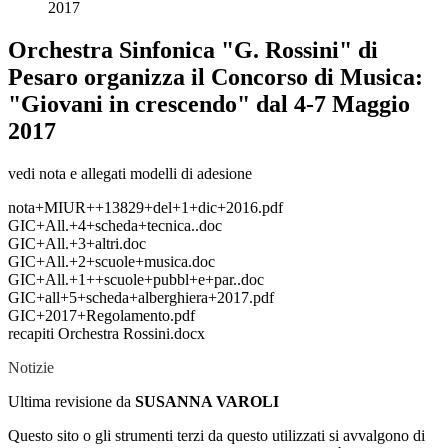
2017
Orchestra Sinfonica "G. Rossini" di
Pesaro organizza il Concorso di Musica:
"Giovani in crescendo" dal 4-7 Maggio
2017
vedi nota e allegati modelli di adesione
nota+MIUR++13829+del+1+dic+2016.pdf
GIC+All.+4+scheda+tecnica..doc
GIC+All.+3+altri.doc
GIC+All.+2+scuole+musica.doc
GIC+All.+1++scuole+pubbl+e+par..doc
GIC+all+5+scheda+alberghiera+2017.pdf
GIC+2017+Regolamento.pdf
recapiti Orchestra Rossini.docx
Notizie
Ultima revisione da
SUSANNA VAROLI
Questo sito o gli strumenti terzi da questo utilizzati si avvalgono di