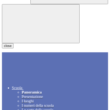
close
Scuola
Panoramica
Presentazione
I luoghi
I numeri della scuola
Le carte della scuola