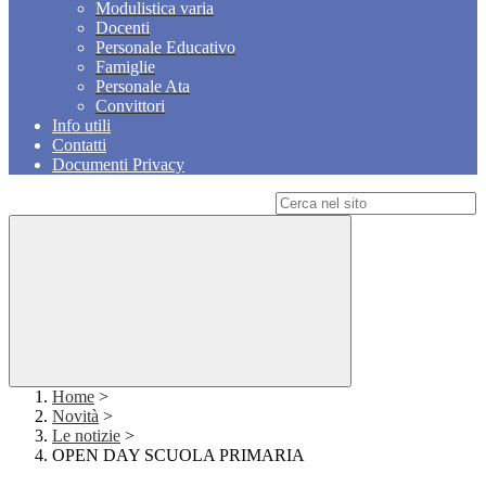
Modulistica varia
Docenti
Personale Educativo
Famiglie
Personale Ata
Convittori
Info utili
Contatti
Documenti Privacy
Campo di ricerca per le pagine del sito
Home
>
Novità
>
Le notizie
>
OPEN DAY SCUOLA PRIMARIA