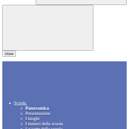
close
Scuola
Panoramica
Presentazione
I luoghi
I numeri della scuola
Le carte della scuola