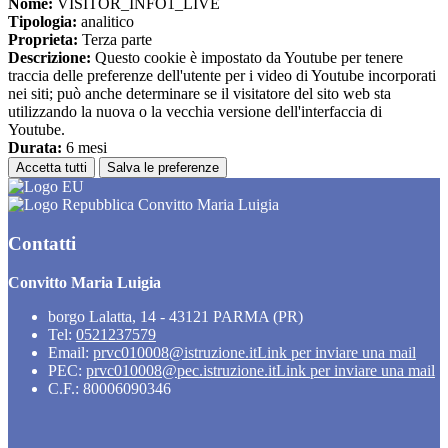
Nome:
VISITOR_INFO1_LIVE
Tipologia:
analitico
Proprieta:
Terza parte
Descrizione:
Questo cookie è impostato da Youtube per tenere
traccia delle preferenze dell'utente per i video di Youtube incorporati
nei siti; può anche determinare se il visitatore del sito web sta
utilizzando la nuova o la vecchia versione dell'interfaccia di
Youtube.
Durata:
6 mesi
Accetta tutti
Salva le preferenze
Convitto Maria Luigia
Contatti
Convitto Maria Luigia
borgo Lalatta, 14 - 43121 PARMA (PR)
Tel:
0521237579
Email:
prvc010008@istruzione.it
Link per inviare una mail
PEC:
prvc010008@pec.istruzione.it
Link per inviare una mail
C.F.: 80006090346