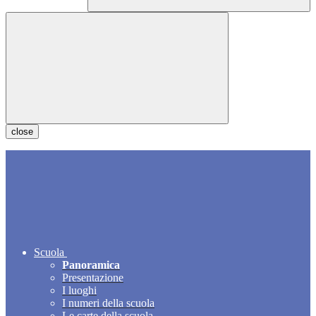
close
Scuola
Panoramica
Presentazione
I luoghi
I numeri della scuola
Le carte della scuola