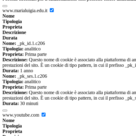
www.marialuigia.edu.it
Nome
Tipologia
Proprieta
Descrizione
Durata
Nome:
_pk_id.1.c206
Tipologia:
analitico
Proprieta:
Prima parte
Descrizione:
Questo nome di cookie è associato alla piattaforma di ana
prestazioni del sito. È un cookie di tipo pattern, in cui il prefisso _pk
Durata:
1 anno
Nome:
_pk_ses.1.c206
Tipologia:
analitico
Proprieta:
Prima parte
Descrizione:
Questo nome di cookie è associato alla piattaforma di ana
prestazioni del sito. È un cookie di tipo pattern, in cui il prefisso _pk
Durata:
30 minuti
www.youtube.com
Nome
Tipologia
Proprieta