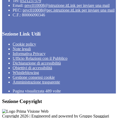
Tel:
0521237579
Email:
prvc010008@istruzione.it
Link per inviare una mail
PEC:
prvc010008@pec.istruzione.it
Link per inviare una mail
C.F.: 80006090346
Sezione Link Utili
Cookie policy
Note legali
Informativa Privacy
Ufficio Relazioni con il Pubblico
Dichiarazione di accessibilità
Obiettivi di accessibilità
Whistleblowing
Gestione consensi cookie
Amministrazione trasparente
Pagina visualizzata
489
volte
Sezione Copyright
Copyright 2026 | Engineered and powered by Gruppo Spaggiari