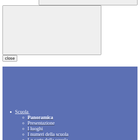
close
Scuola
Panoramica
Presentazione
I luoghi
I numeri della scuola
Le carte della scuola