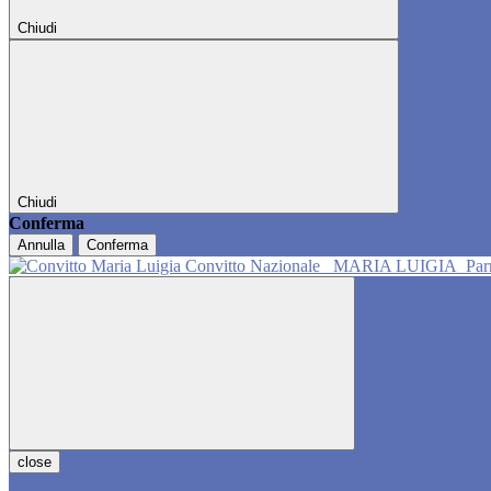
Chiudi
Chiudi
Conferma
Annulla
Conferma
Convitto Nazionale
MARIA LUIGIA
Pa
close