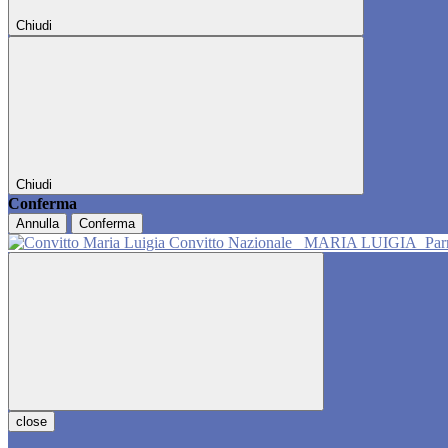
Chiudi
Chiudi
Conferma
Annulla
Conferma
Convitto Nazionale
MARIA LUIGIA
Pa
close