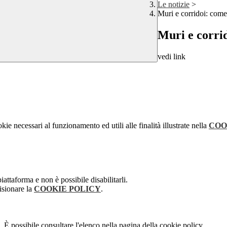
Le notizie
>
Muri e corridoi: come 
Muri e corrid
vedi link
kie necessari al funzionamento ed utili alle finalità illustrate nella
COO
attaforma e non è possibile disabilitarli.
isionare la
COOKIE POLICY
.
 È possibile consultare l'elenco nella pagina della cookie policy.