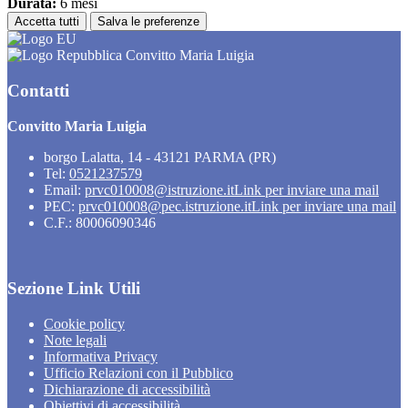
Durata:
6 mesi
Accetta tutti
Salva le preferenze
Convitto Maria Luigia
Contatti
Convitto Maria Luigia
borgo Lalatta, 14 - 43121 PARMA (PR)
Tel:
0521237579
Email:
prvc010008@istruzione.it
Link per inviare una mail
PEC:
prvc010008@pec.istruzione.it
Link per inviare una mail
C.F.: 80006090346
Sezione Link Utili
Cookie policy
Note legali
Informativa Privacy
Ufficio Relazioni con il Pubblico
Dichiarazione di accessibilità
Obiettivi di accessibilità