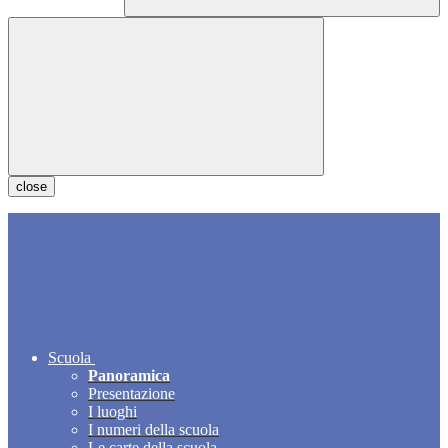
close
Scuola
Panoramica
Presentazione
I luoghi
I numeri della scuola
Le carte della scuola