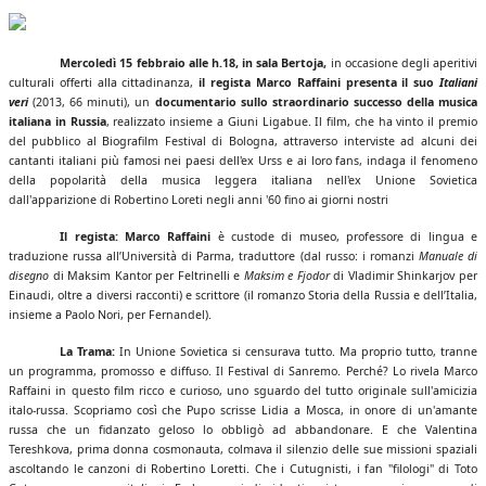
Mercoledì 15 febbraio alle h.18, in sala Bertoja,
in occasione degli aperitivi
culturali offerti alla cittadinanza,
il regista Marco Raffaini presenta il suo
Italiani
veri
(2013, 66 minuti), un
documentario sullo straordinario successo della musica
italiana in Russia
, realizzato insieme a Giuni Ligabue. Il film, che ha vinto il premio
del pubblico al Biografilm Festival di Bologna, attraverso interviste ad alcuni dei
cantanti italiani più famosi nei paesi dell'ex Urss e ai loro fans, indaga il fenomeno
della popolarità della musica leggera italiana nell'ex Unione Sovietica
dall'apparizione di Robertino Loreti negli anni '60 fino ai giorni nostri
Il regista: Marco Raffaini
è custode di museo, professore di lingua e
traduzione russa all’Università di Parma, traduttore (dal russo: i romanzi
Manuale di
disegno
di Maksim Kantor per Feltrinelli e
Maksim e Fjodor
di Vladimir Shinkarjov per
Einaudi, oltre a diversi racconti) e scrittore (il romanzo Storia della Russia e dell’Italia,
insieme a Paolo Nori, per Fernandel).
La Trama:
In Unione Sovietica si censurava tutto. Ma proprio tutto, tranne
un programma, promosso e diffuso. Il Festival di Sanremo. Perché? Lo rivela Marco
Raffaini in questo film ricco e curioso, uno sguardo del tutto originale sull'amicizia
italo-russa. Scopriamo così che Pupo scrisse Lidia a Mosca, in onore di un'amante
russa che un fidanzato geloso lo obbligò ad abbandonare. E che Valentina
Tereshkova, prima donna cosmonauta, colmava il silenzio delle sue missioni spaziali
ascoltando le canzoni di Robertino Loretti. Che i Cutugnisti, i fan "filologi" di Toto