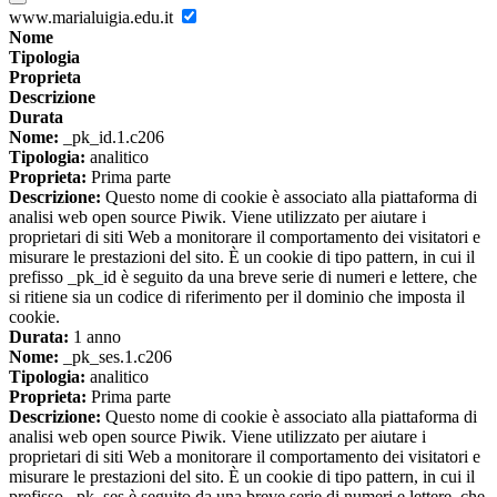
www.marialuigia.edu.it
Nome
Tipologia
Proprieta
Descrizione
Durata
Nome:
_pk_id.1.c206
Tipologia:
analitico
Proprieta:
Prima parte
Descrizione:
Questo nome di cookie è associato alla piattaforma di
analisi web open source Piwik. Viene utilizzato per aiutare i
proprietari di siti Web a monitorare il comportamento dei visitatori e
misurare le prestazioni del sito. È un cookie di tipo pattern, in cui il
prefisso _pk_id è seguito da una breve serie di numeri e lettere, che
si ritiene sia un codice di riferimento per il dominio che imposta il
cookie.
Durata:
1 anno
Nome:
_pk_ses.1.c206
Tipologia:
analitico
Proprieta:
Prima parte
Descrizione:
Questo nome di cookie è associato alla piattaforma di
analisi web open source Piwik. Viene utilizzato per aiutare i
proprietari di siti Web a monitorare il comportamento dei visitatori e
misurare le prestazioni del sito. È un cookie di tipo pattern, in cui il
prefisso _pk_ses è seguito da una breve serie di numeri e lettere, che