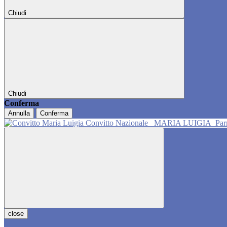
Chiudi
Chiudi
Conferma
Annulla
Conferma
Convitto Nazionale
MARIA LUIGIA
Pa
close