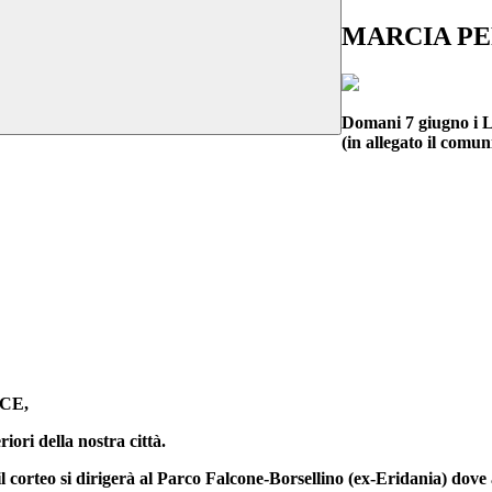
MARCIA PE
Domani 7 giugno i L
(in allegato il comu
ACE,
riori della nostra città.
 lì il corteo si dirigerà al Parco Falcone-Borsellino (ex-Eridani