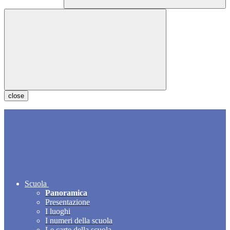
close
Scuola
Panoramica
Presentazione
I luoghi
I numeri della scuola
Le carte della scuola