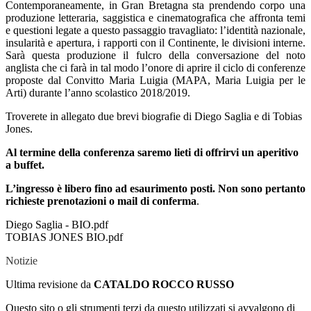
Contemporaneamente, in Gran Bretagna sta prendendo corpo una
produzione letteraria, saggistica e cinematografica che affronta temi
e questioni legate a questo passaggio travagliato: l’identità nazionale,
insularità e apertura, i rapporti con il Continente, le divisioni interne.
Sarà questa produzione il fulcro della conversazione del noto
anglista che ci farà in tal modo l’onore di aprire il ciclo di conferenze
proposte dal Convitto Maria Luigia (MAPA, Maria Luigia per le
Arti) durante l’anno scolastico 2018/2019.
Troverete in allegato due brevi biografie di Diego Saglia e di Tobias
Jones.
Al termine della conferenza saremo lieti di offrirvi un aperitivo
a buffet.
L’ingresso è libero fino ad esaurimento posti. Non sono pertanto
richieste prenotazioni o mail di conferma
.
Diego Saglia - BIO.pdf
TOBIAS JONES BIO.pdf
Notizie
Ultima revisione da
CATALDO ROCCO RUSSO
Questo sito o gli strumenti terzi da questo utilizzati si avvalgono di