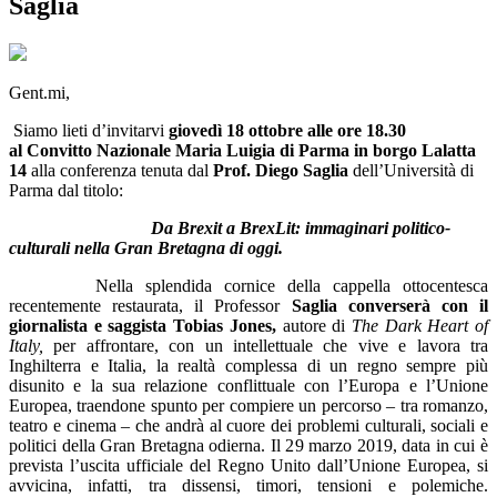
Saglia
Gent.mi,
Siamo lieti d’invitarvi
giovedì 18 ottobre alle ore 18.30
al Convitto Nazionale Maria Luigia di Parma
in borgo Lalatta
14
alla conferenza tenuta dal
Prof. Diego Saglia
dell’Università di
Parma dal titolo:
Da Brexit a BrexLit: immaginari politico-
culturali nella Gran Bretagna di oggi.
Nella splendida cornice della cappella ottocentesca
recentemente restaurata, il Professor
Saglia converserà con il
giornalista e saggista Tobias Jones,
autore di
The Dark Heart of
Italy,
per affrontare, con un intellettuale che vive e lavora tra
Inghilterra e Italia, la realtà complessa di un regno sempre più
disunito e la sua relazione conflittuale con l’Europa e l’Unione
Europea, traendone spunto per compiere un percorso – tra romanzo,
teatro e cinema – che andrà al cuore dei problemi culturali, sociali e
politici della Gran Bretagna odierna. Il 29 marzo 2019, data in cui è
prevista l’uscita ufficiale del Regno Unito dall’Unione Europea, si
avvicina, infatti, tra dissensi, timori, tensioni e polemiche.