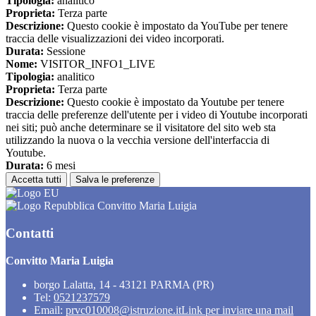
Tipologia:
analitico
Proprieta:
Terza parte
Descrizione:
Questo cookie è impostato da YouTube per tenere
traccia delle visualizzazioni dei video incorporati.
Durata:
Sessione
Nome:
VISITOR_INFO1_LIVE
Tipologia:
analitico
Proprieta:
Terza parte
Descrizione:
Questo cookie è impostato da Youtube per tenere
traccia delle preferenze dell'utente per i video di Youtube incorporati
nei siti; può anche determinare se il visitatore del sito web sta
utilizzando la nuova o la vecchia versione dell'interfaccia di
Youtube.
Durata:
6 mesi
Accetta tutti
Salva le preferenze
Convitto Maria Luigia
Contatti
Convitto Maria Luigia
borgo Lalatta, 14 - 43121 PARMA (PR)
Tel:
0521237579
Email:
prvc010008@istruzione.it
Link per inviare una mail