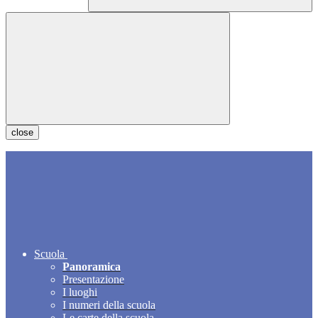
close
Scuola
Panoramica
Presentazione
I luoghi
I numeri della scuola
Le carte della scuola