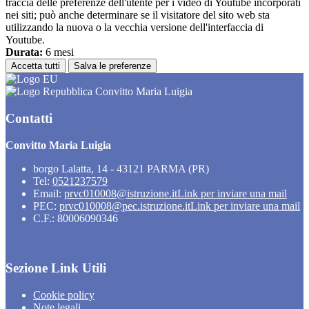
traccia delle preferenze dell'utente per i video di Youtube incorporati
nei siti; può anche determinare se il visitatore del sito web sta
utilizzando la nuova o la vecchia versione dell'interfaccia di
Youtube.
Durata:
6 mesi
Accetta tutti
Salva le preferenze
Convitto Maria Luigia
Contatti
Convitto Maria Luigia
borgo Lalatta, 14 - 43121 PARMA (PR)
Tel:
0521237579
Email:
prvc010008@istruzione.it
Link per inviare una mail
PEC:
prvc010008@pec.istruzione.it
Link per inviare una mail
C.F.: 80006090346
Sezione Link Utili
Cookie policy
Note legali