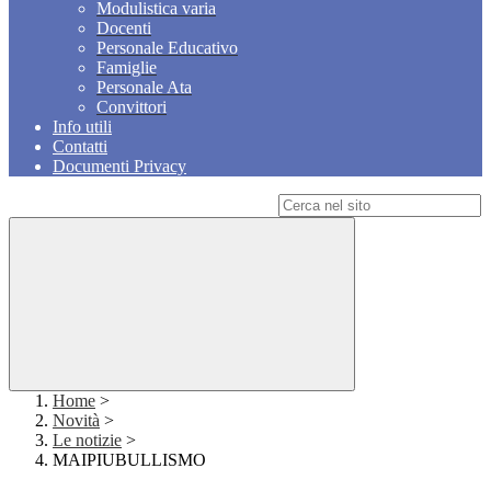
Modulistica varia
Docenti
Personale Educativo
Famiglie
Personale Ata
Convittori
Info utili
Contatti
Documenti Privacy
Campo di ricerca per le pagine del sito
Home
>
Novità
>
Le notizie
>
MAIPIUBULLISMO