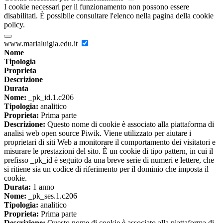
I cookie necessari per il funzionamento non possono essere
disabilitati. È possibile consultare l'elenco nella pagina della cookie
policy.
www.marialuigia.edu.it
Nome
Tipologia
Proprieta
Descrizione
Durata
Nome:
_pk_id.1.c206
Tipologia:
analitico
Proprieta:
Prima parte
Descrizione:
Questo nome di cookie è associato alla piattaforma di
analisi web open source Piwik. Viene utilizzato per aiutare i
proprietari di siti Web a monitorare il comportamento dei visitatori e
misurare le prestazioni del sito. È un cookie di tipo pattern, in cui il
prefisso _pk_id è seguito da una breve serie di numeri e lettere, che
si ritiene sia un codice di riferimento per il dominio che imposta il
cookie.
Durata:
1 anno
Nome:
_pk_ses.1.c206
Tipologia:
analitico
Proprieta:
Prima parte
Descrizione:
Questo nome di cookie è associato alla piattaforma di