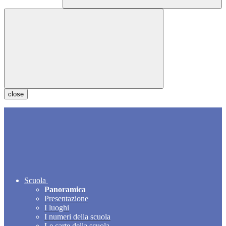
close
Scuola
Panoramica
Presentazione
I luoghi
I numeri della scuola
Le carte della scuola