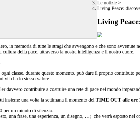
Le notizie
>
Living Peace: discove
Living Peace:
ro, in memoria di tutte le stragi che avvengono e che sono avvenute nel
ultura della pace, attraverso la nostra intelligenza e il nostro cuore.
.
i classe, durante questo momento, può dare il proprio contributo per ric
 vita ha lo stesso valore.
r davvero contribuire a costruire una rete di pace nel mondo imparando ad
tti insieme una volta la settimana il momento del
TIME OUT alle ore 
0 per un minuto di silenzio:
 testo, una frase, una esperienza, un disegno, …) che verrà esposto nel 