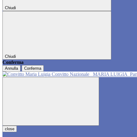
Chiudi
Chiudi
Conferma
Annulla
Conferma
Convitto Nazionale
MARIA LUIGIA
Pa
close