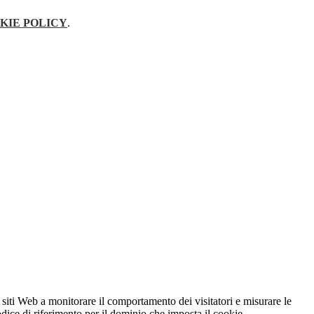
KIE POLICY
.
 siti Web a monitorare il comportamento dei visitatori e misurare le
codice di riferimento per il dominio che imposta il cookie.