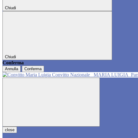
Chiudi
Chiudi
Conferma
Annulla
Conferma
Convitto Nazionale
MARIA LUIGIA
Pa
close