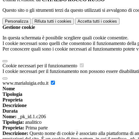
Questo sito o gli strumenti terzi da questo utilizzati si avvalgono di coo
Personalizza
Rifiuta tutti
i cookies
Accetta tutti
i cookies
Gestione cookie
In questa schermata è possibile scegliere quali cookie consentire.
I cookie necessari sono quelli che consentono il funzionamento della pi
Per conoscere quali sono i cookie necessari al funzionamento potete v
Cookie necessari per il funzionamento
I cookie necessari per il funzionamento non possono essere disabilitati.
www.marialuigia.edu.it
Nome
Tipologia
Proprieta
Descrizione
Durata
Nome:
_pk_id.1.c206
Tipologia:
analitico
Proprieta:
Prima parte
Descrizione:
Questo nome di cookie è associato alla piattaforma di ana
prestazioni del sito. È un cookie di tipo pattern, in cui il prefisso _pk