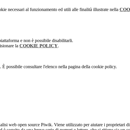
kie necessari al funzionamento ed utili alle finalità illustrate nella
COO
attaforma e non è possibile disabilitarli.
isionare la
COOKIE POLICY
.
 È possibile consultare l'elenco nella pagina della cookie policy.
lisi web open source Piwik. Viene utilizzato per aiutare i proprietari di
_id è seguito da una breve serie di numeri e lettere, che si ritiene sia un 