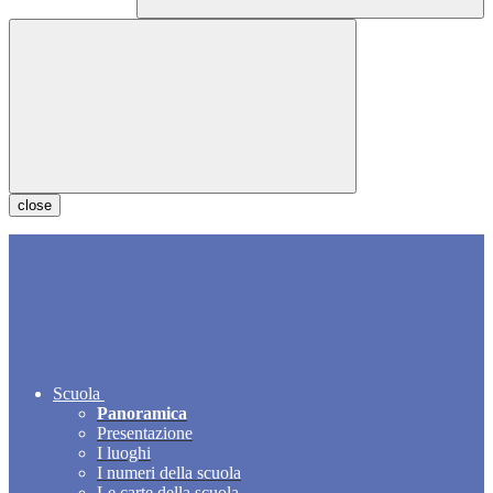
close
Scuola
Panoramica
Presentazione
I luoghi
I numeri della scuola
Le carte della scuola