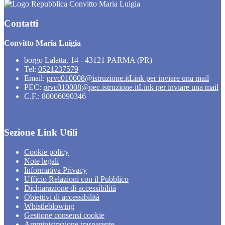
Convitto Maria Luigia
Contatti
Convitto Maria Luigia
borgo Lalatta, 14 - 43121 PARMA (PR)
Tel:
0521237579
Email:
prvc010008@istruzione.it
Link per inviare una mail
PEC:
prvc010008@pec.istruzione.it
Link per inviare una mail
C.F.: 80006090346
Sezione Link Utili
Cookie policy
Note legali
Informativa Privacy
Ufficio Relazioni con il Pubblico
Dichiarazione di accessibilità
Obiettivi di accessibilità
Whistleblowing
Gestione consensi cookie
Amministrazione trasparente