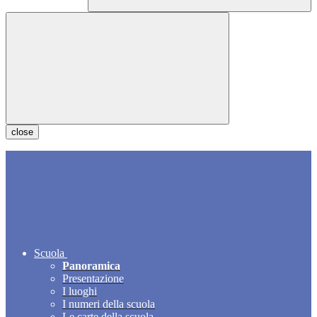
close
Scuola
Panoramica
Presentazione
I luoghi
I numeri della scuola
Le carte della scuola