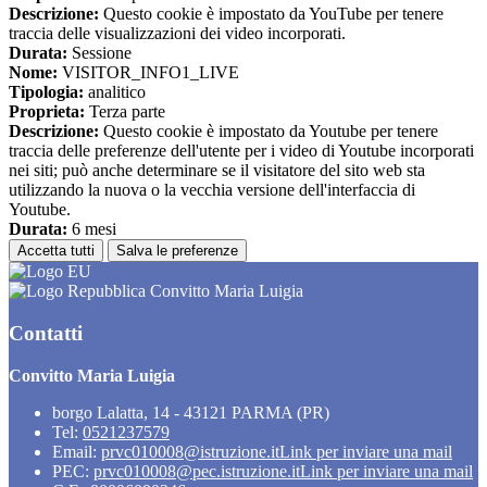
Descrizione:
Questo cookie è impostato da YouTube per tenere
traccia delle visualizzazioni dei video incorporati.
Durata:
Sessione
Nome:
VISITOR_INFO1_LIVE
Tipologia:
analitico
Proprieta:
Terza parte
Descrizione:
Questo cookie è impostato da Youtube per tenere
traccia delle preferenze dell'utente per i video di Youtube incorporati
nei siti; può anche determinare se il visitatore del sito web sta
utilizzando la nuova o la vecchia versione dell'interfaccia di
Youtube.
Durata:
6 mesi
Accetta tutti
Salva le preferenze
Convitto Maria Luigia
Contatti
Convitto Maria Luigia
borgo Lalatta, 14 - 43121 PARMA (PR)
Tel:
0521237579
Email:
prvc010008@istruzione.it
Link per inviare una mail
PEC:
prvc010008@pec.istruzione.it
Link per inviare una mail