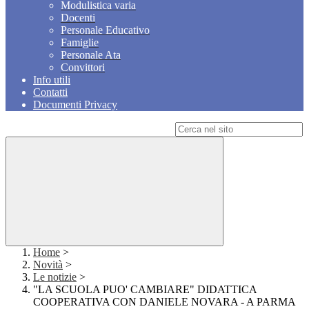
Modulistica varia
Docenti
Personale Educativo
Famiglie
Personale Ata
Convittori
Info utili
Contatti
Documenti Privacy
Campo di ricerca per le pagine del sito
Home
>
Novità
>
Le notizie
>
"LA SCUOLA PUO' CAMBIARE" DIDATTICA
COOPERATIVA CON DANIELE NOVARA - A PARMA