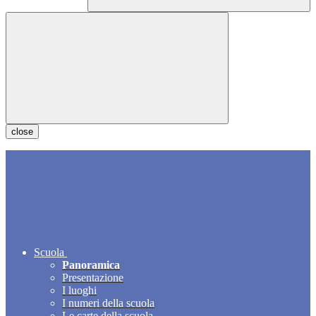
close
Scuola
Panoramica
Presentazione
I luoghi
I numeri della scuola
Le carte della scuola