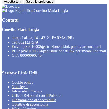
Accetta tutti
Salva le preferenze
Convitto Maria Luigia
Contatti
Convitto Maria Luigia
borgo Lalatta, 14 - 43121 PARMA (PR)
Tel:
0521237579
Email:
prvc010008@istruzione.it
Link per inviare una mail
PEC:
prvc010008@pec.istruzione.it
Link per inviare una mail
C.F.: 80006090346
Sezione Link Utili
Cookie policy
Note legali
Informativa Privacy
Ufficio Relazioni con il Pubblico
Dichiarazione di accessibilità
Obiettivi di accessibilità
Whistleblowing