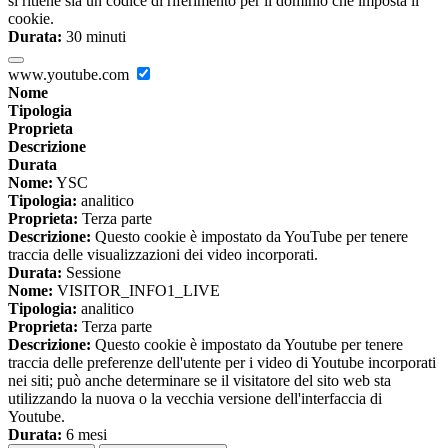
si ritiene sia un codice di riferimento per il dominio che imposta il
cookie.
Durata:
30 minuti
www.youtube.com
Nome
Tipologia
Proprieta
Descrizione
Durata
Nome:
YSC
Tipologia:
analitico
Proprieta:
Terza parte
Descrizione:
Questo cookie è impostato da YouTube per tenere
traccia delle visualizzazioni dei video incorporati.
Durata:
Sessione
Nome:
VISITOR_INFO1_LIVE
Tipologia:
analitico
Proprieta:
Terza parte
Descrizione:
Questo cookie è impostato da Youtube per tenere
traccia delle preferenze dell'utente per i video di Youtube incorporati
nei siti; può anche determinare se il visitatore del sito web sta
utilizzando la nuova o la vecchia versione dell'interfaccia di
Youtube.
Durata:
6 mesi