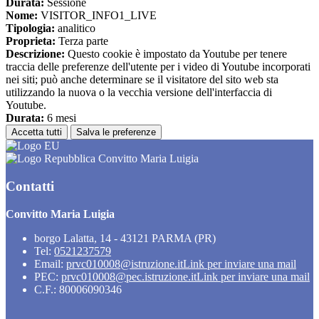
Durata:
Sessione
Nome:
VISITOR_INFO1_LIVE
Tipologia:
analitico
Proprieta:
Terza parte
Descrizione:
Questo cookie è impostato da Youtube per tenere
traccia delle preferenze dell'utente per i video di Youtube incorporati
nei siti; può anche determinare se il visitatore del sito web sta
utilizzando la nuova o la vecchia versione dell'interfaccia di
Youtube.
Durata:
6 mesi
Accetta tutti
Salva le preferenze
Convitto Maria Luigia
Contatti
Convitto Maria Luigia
borgo Lalatta, 14 - 43121 PARMA (PR)
Tel:
0521237579
Email:
prvc010008@istruzione.it
Link per inviare una mail
PEC:
prvc010008@pec.istruzione.it
Link per inviare una mail
C.F.: 80006090346