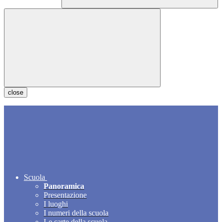
close
Scuola
Panoramica
Presentazione
I luoghi
I numeri della scuola
Le carte della scuola