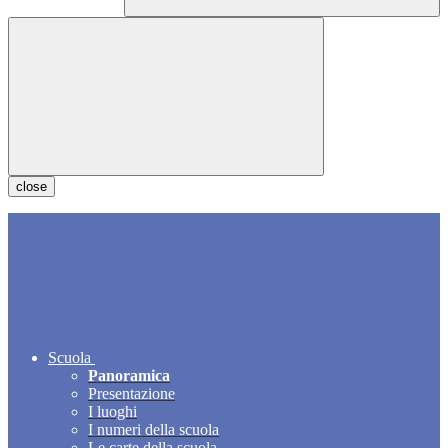
close
Scuola
Panoramica
Presentazione
I luoghi
I numeri della scuola
Le carte della scuola