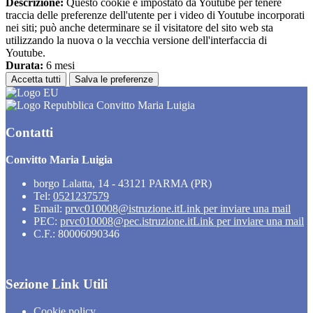
Descrizione:
Questo cookie è impostato da Youtube per tenere
traccia delle preferenze dell'utente per i video di Youtube incorporati
nei siti; può anche determinare se il visitatore del sito web sta
utilizzando la nuova o la vecchia versione dell'interfaccia di
Youtube.
Durata:
6 mesi
Accetta tutti
Salva le preferenze
Convitto Maria Luigia
Contatti
Convitto Maria Luigia
borgo Lalatta, 14 - 43121 PARMA (PR)
Tel:
0521237579
Email:
prvc010008@istruzione.it
Link per inviare una mail
PEC:
prvc010008@pec.istruzione.it
Link per inviare una mail
C.F.: 80006090346
Sezione Link Utili
Cookie policy