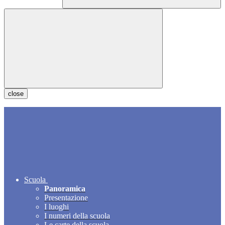
close
Scuola
Panoramica
Presentazione
I luoghi
I numeri della scuola
Le carte della scuola