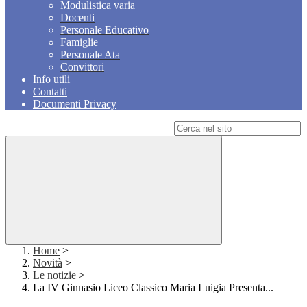
Modulistica varia
Docenti
Personale Educativo
Famiglie
Personale Ata
Convittori
Info utili
Contatti
Documenti Privacy
Campo di ricerca per le pagine del sito
Home
>
Novità
>
Le notizie
>
La IV Ginnasio Liceo Classico Maria Luigia Presenta...