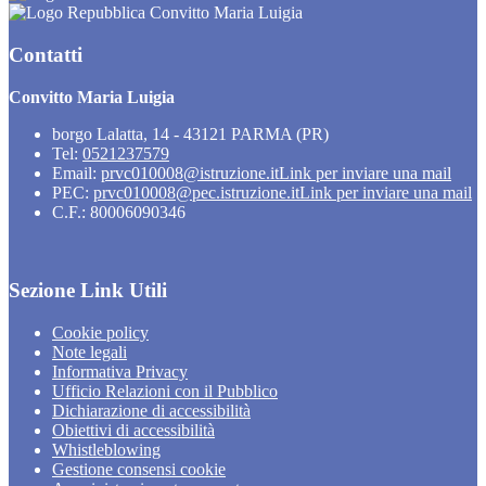
Convitto Maria Luigia
Contatti
Convitto Maria Luigia
borgo Lalatta, 14 - 43121 PARMA (PR)
Tel:
0521237579
Email:
prvc010008@istruzione.it
Link per inviare una mail
PEC:
prvc010008@pec.istruzione.it
Link per inviare una mail
C.F.: 80006090346
Sezione Link Utili
Cookie policy
Note legali
Informativa Privacy
Ufficio Relazioni con il Pubblico
Dichiarazione di accessibilità
Obiettivi di accessibilità
Whistleblowing
Gestione consensi cookie