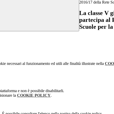
2016/17 della Rete Sc
La classe V g
partecipa al
Scuole per l
kie necessari al funzionamento ed utili alle finalità illustrate nella
COO
attaforma e non è possibile disabilitarli.
isionare la
COOKIE POLICY
.
 È possibile consultare l'elenco nella pagina della cookie policy.