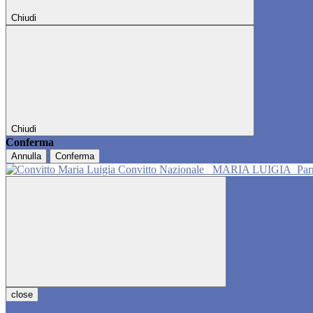
Chiudi
Chiudi
Conferma
Annulla
Conferma
Convitto Nazionale
MARIA LUIGIA
Pa
close