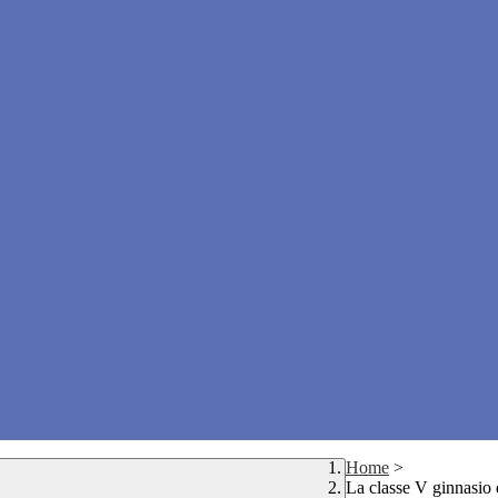
Home
>
La classe V ginnasio