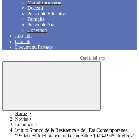
Modulistica varia
Docenti
Personale Educativo
Famiglie
Personale Ata
Convittori
Info utili
Contatti
Documenti Privacy
Campo di ricerca per le pagine del sito
Home
>
Novità
>
Le notizie
>
Istituto Storico della Resistenza e dell'Età Contemporanea:
"Polizia ed Intelligence, reti clandestine 1943-1945" invito 21