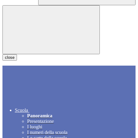
close
Scuola
Panoramica
Presentazione
I luoghi
I numeri della scuola
Le carte della scuola