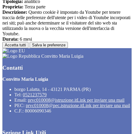
Tipologia:
analitico
Proprieta:
Terza parte
Descrizione:
Questo cookie è impostato da Youtube per tenere
traccia delle preferenze dell'utente per i video di Youtube incorporati
nei siti; può anche determinare se il visitatore del sito web sta
utilizzando la nuova o la vecchia versione dell'interfaccia di
Youtube.
Durata:
6 mesi
Accetta tutti
Salva le preferenze
Convitto Maria Luigia
Contatti
Convitto Maria Luigia
borgo Lalatta, 14 - 43121 PARMA (PR)
Tel:
0521237579
Email:
prvc010008@istruzione.it
Link per inviare una mail
PEC:
prvc010008@pec.istruzione.it
Link per inviare una mail
C.F.: 80006090346
Sezione Link Utili