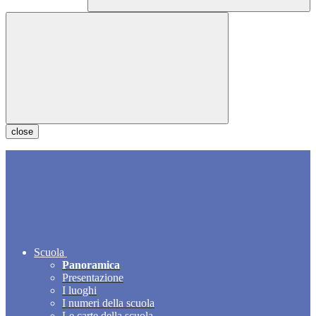
close
Scuola
Panoramica
Presentazione
I luoghi
I numeri della scuola
Le carte della scuola