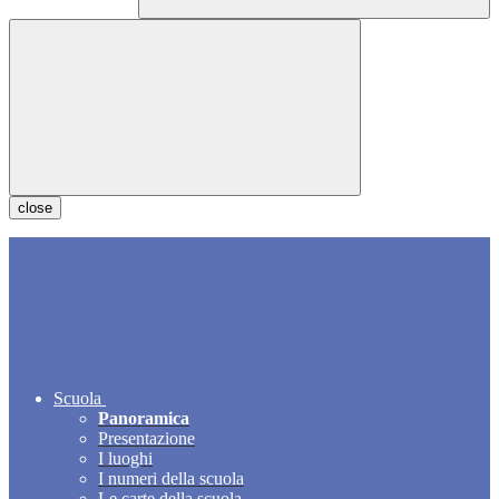
close
Scuola
Panoramica
Presentazione
I luoghi
I numeri della scuola
Le carte della scuola