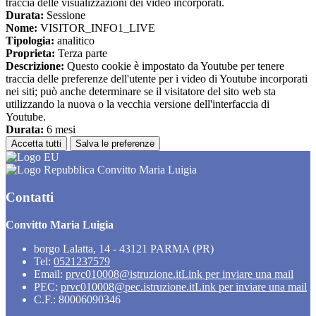
traccia delle visualizzazioni dei video incorporati.
Durata:
Sessione
Nome:
VISITOR_INFO1_LIVE
Tipologia:
analitico
Proprieta:
Terza parte
Descrizione:
Questo cookie è impostato da Youtube per tenere
traccia delle preferenze dell'utente per i video di Youtube incorporati
nei siti; può anche determinare se il visitatore del sito web sta
utilizzando la nuova o la vecchia versione dell'interfaccia di
Youtube.
Durata:
6 mesi
Accetta tutti
Salva le preferenze
Convitto Maria Luigia
Contatti
Convitto Maria Luigia
borgo Lalatta, 14 - 43121 PARMA (PR)
Tel:
0521237579
Email:
prvc010008@istruzione.it
Link per inviare una mail
PEC:
prvc010008@pec.istruzione.it
Link per inviare una mail
C.F.: 80006090346