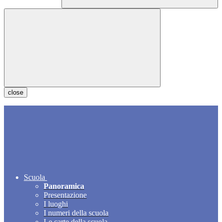
close
Scuola
Panoramica
Presentazione
I luoghi
I numeri della scuola
Le carte della scuola