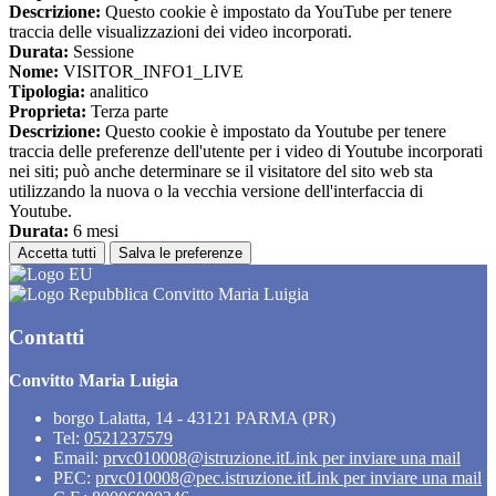
Descrizione:
Questo cookie è impostato da YouTube per tenere
traccia delle visualizzazioni dei video incorporati.
Durata:
Sessione
Nome:
VISITOR_INFO1_LIVE
Tipologia:
analitico
Proprieta:
Terza parte
Descrizione:
Questo cookie è impostato da Youtube per tenere
traccia delle preferenze dell'utente per i video di Youtube incorporati
nei siti; può anche determinare se il visitatore del sito web sta
utilizzando la nuova o la vecchia versione dell'interfaccia di
Youtube.
Durata:
6 mesi
Accetta tutti
Salva le preferenze
Convitto Maria Luigia
Contatti
Convitto Maria Luigia
borgo Lalatta, 14 - 43121 PARMA (PR)
Tel:
0521237579
Email:
prvc010008@istruzione.it
Link per inviare una mail
PEC:
prvc010008@pec.istruzione.it
Link per inviare una mail