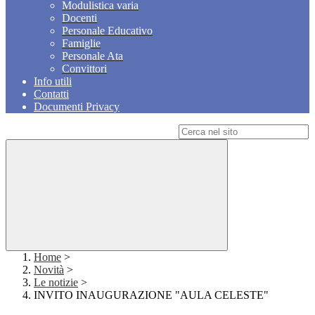
Modulistica varia
Docenti
Personale Educativo
Famiglie
Personale Ata
Convittori
Info utili
Contatti
Documenti Privacy
Campo di ricerca per le pagine del sito
Home
>
Novità
>
Le notizie
>
INVITO INAUGURAZIONE "AULA CELESTE"