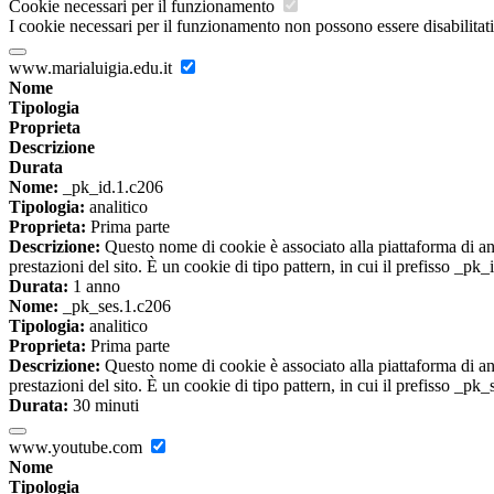
Cookie necessari per il funzionamento
I cookie necessari per il funzionamento non possono essere disabilitati.
www.marialuigia.edu.it
Nome
Tipologia
Proprieta
Descrizione
Durata
Nome:
_pk_id.1.c206
Tipologia:
analitico
Proprieta:
Prima parte
Descrizione:
Questo nome di cookie è associato alla piattaforma di ana
prestazioni del sito. È un cookie di tipo pattern, in cui il prefisso _pk
Durata:
1 anno
Nome:
_pk_ses.1.c206
Tipologia:
analitico
Proprieta:
Prima parte
Descrizione:
Questo nome di cookie è associato alla piattaforma di ana
prestazioni del sito. È un cookie di tipo pattern, in cui il prefisso _pk
Durata:
30 minuti
www.youtube.com
Nome
Tipologia