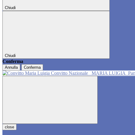
Chiudi
Chiudi
Conferma
Annulla
Conferma
Convitto Nazionale
MARIA LUIGIA
Pa
close