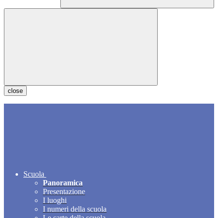
close
Scuola
Panoramica
Presentazione
I luoghi
I numeri della scuola
Le carte della scuola