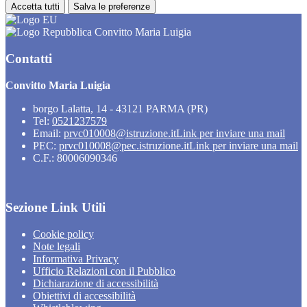
Accetta tutti
Salva le preferenze
Convitto Maria Luigia
Contatti
Convitto Maria Luigia
borgo Lalatta, 14 - 43121 PARMA (PR)
Tel:
0521237579
Email:
prvc010008@istruzione.it
Link per inviare una mail
PEC:
prvc010008@pec.istruzione.it
Link per inviare una mail
C.F.: 80006090346
Sezione Link Utili
Cookie policy
Note legali
Informativa Privacy
Ufficio Relazioni con il Pubblico
Dichiarazione di accessibilità
Obiettivi di accessibilità