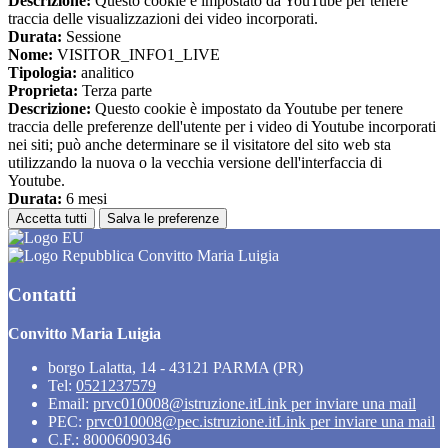
Descrizione:
Questo cookie è impostato da YouTube per tenere
traccia delle visualizzazioni dei video incorporati.
Durata:
Sessione
Nome:
VISITOR_INFO1_LIVE
Tipologia:
analitico
Proprieta:
Terza parte
Descrizione:
Questo cookie è impostato da Youtube per tenere
traccia delle preferenze dell'utente per i video di Youtube incorporati
nei siti; può anche determinare se il visitatore del sito web sta
utilizzando la nuova o la vecchia versione dell'interfaccia di
Youtube.
Durata:
6 mesi
Accetta tutti
Salva le preferenze
Convitto Maria Luigia
Contatti
Convitto Maria Luigia
borgo Lalatta, 14 - 43121 PARMA (PR)
Tel:
0521237579
Email:
prvc010008@istruzione.it
Link per inviare una mail
PEC:
prvc010008@pec.istruzione.it
Link per inviare una mail
C.F.: 80006090346