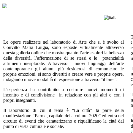
T
Le opere realizzate nel laboratorio di Arte che si è svolto al
C
Convitto Maria Luigia, sono esposte virtualmente attraverso
e
questa galleria online che mostra quanto l’arte esplori la bellezza
o
della diversità, l’affermazione di se stessi e le potenzialità
u
altrimenti inesplorate. Attraverso i nuovi linguaggi dell’arte
T
contemporanea gli alunni più desiderosi di comunicare le
m
proprie emozioni, si sono divertiti a creare vere e proprie opere,
c
indagando nuove modalità di espressione attraverso “il fare”.
e
L’esperienza ha contribuito a costruire nuovi momenti di
T
incontro e di condivisione in relazione con gli altri e con i
m
propri insegnanti.
t
Il laboratorio di cui il tema è “La città” fa parte della
T
manifestazione “Parma, capitale della cultura 2020” ed entra nel
I
circuito di eventi che caratterizzano e riqualificano la città dal
t
punto di vista culturale e sociale.
c