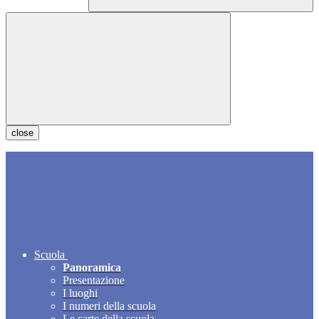
close
Scuola
Panoramica
Presentazione
I luoghi
I numeri della scuola
Le carte della scuola