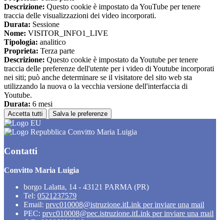
Descrizione:
Questo cookie è impostato da YouTube per tenere
traccia delle visualizzazioni dei video incorporati.
Durata:
Sessione
Nome:
VISITOR_INFO1_LIVE
Tipologia:
analitico
Proprieta:
Terza parte
Descrizione:
Questo cookie è impostato da Youtube per tenere
traccia delle preferenze dell'utente per i video di Youtube incorporati
nei siti; può anche determinare se il visitatore del sito web sta
utilizzando la nuova o la vecchia versione dell'interfaccia di
Youtube.
Durata:
6 mesi
Accetta tutti
Salva le preferenze
Convitto Maria Luigia
Contatti
Convitto Maria Luigia
borgo Lalatta, 14 - 43121 PARMA (PR)
Tel:
0521237579
Email:
prvc010008@istruzione.it
Link per inviare una mail
PEC:
prvc010008@pec.istruzione.it
Link per inviare una mail