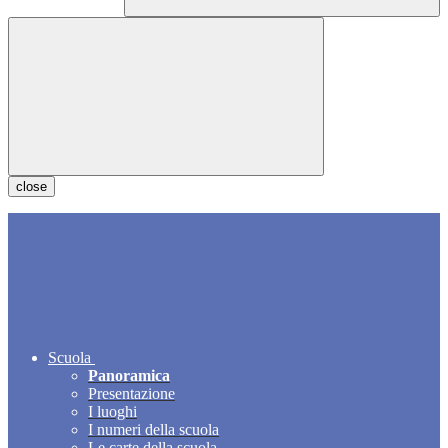
close
Scuola
Panoramica
Presentazione
I luoghi
I numeri della scuola
Le carte della scuola