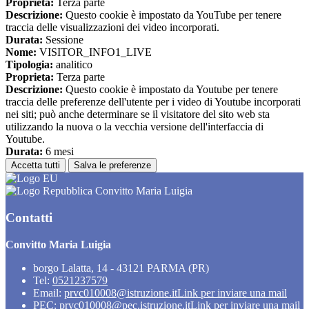
Proprieta:
Terza parte
Descrizione:
Questo cookie è impostato da YouTube per tenere
traccia delle visualizzazioni dei video incorporati.
Durata:
Sessione
Nome:
VISITOR_INFO1_LIVE
Tipologia:
analitico
Proprieta:
Terza parte
Descrizione:
Questo cookie è impostato da Youtube per tenere
traccia delle preferenze dell'utente per i video di Youtube incorporati
nei siti; può anche determinare se il visitatore del sito web sta
utilizzando la nuova o la vecchia versione dell'interfaccia di
Youtube.
Durata:
6 mesi
Accetta tutti
Salva le preferenze
Convitto Maria Luigia
Contatti
Convitto Maria Luigia
borgo Lalatta, 14 - 43121 PARMA (PR)
Tel:
0521237579
Email:
prvc010008@istruzione.it
Link per inviare una mail
PEC:
prvc010008@pec.istruzione.it
Link per inviare una mail