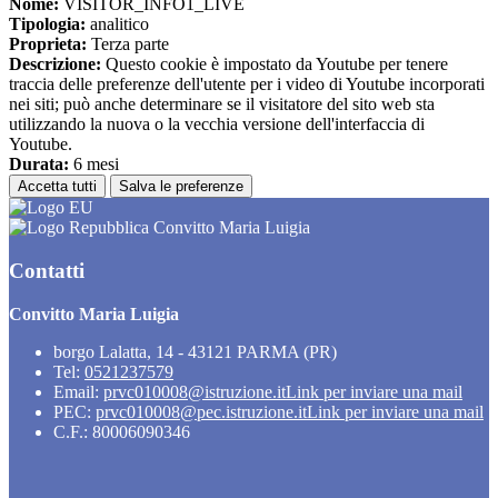
Nome:
VISITOR_INFO1_LIVE
Tipologia:
analitico
Proprieta:
Terza parte
Descrizione:
Questo cookie è impostato da Youtube per tenere
traccia delle preferenze dell'utente per i video di Youtube incorporati
nei siti; può anche determinare se il visitatore del sito web sta
utilizzando la nuova o la vecchia versione dell'interfaccia di
Youtube.
Durata:
6 mesi
Accetta tutti
Salva le preferenze
Convitto Maria Luigia
Contatti
Convitto Maria Luigia
borgo Lalatta, 14 - 43121 PARMA (PR)
Tel:
0521237579
Email:
prvc010008@istruzione.it
Link per inviare una mail
PEC:
prvc010008@pec.istruzione.it
Link per inviare una mail
C.F.: 80006090346