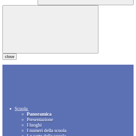
close
Scuola
Panoramica
Presentazione
I luoghi
I numeri della scuola
Le carte della scuola