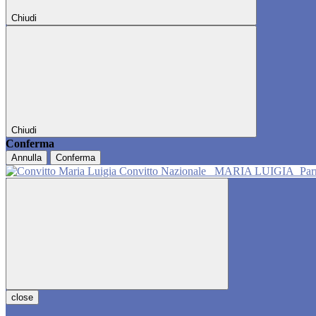
Chiudi
Chiudi
Conferma
Annulla
Conferma
Convitto Nazionale
MARIA LUIGIA
Pa
close