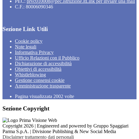
PEC:
prvc010008@pec.istruzione.it
Link per inviare una mail
C.F.: 80006090346
Sezione Link Utili
Cookie policy
Note legali
Informativa Privacy
Ufficio Relazioni con il Pubblico
Dichiarazione di accessibilità
Obiettivi di accessibilità
Whistleblowing
Gestione consensi cookie
Amministrazione trasparente
Pagina visualizzata
2002
volte
Sezione Copyright
Copyright 2026 | Engineered and powered by Gruppo Spaggiari
Parma S.p.A. | Divisione Publishing & New Social Media
Disclaimer trattamento dati personali