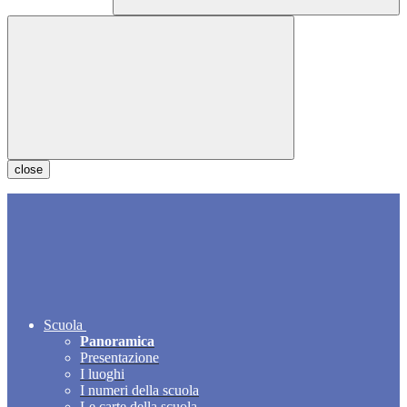
close
Scuola
Panoramica
Presentazione
I luoghi
I numeri della scuola
Le carte della scuola