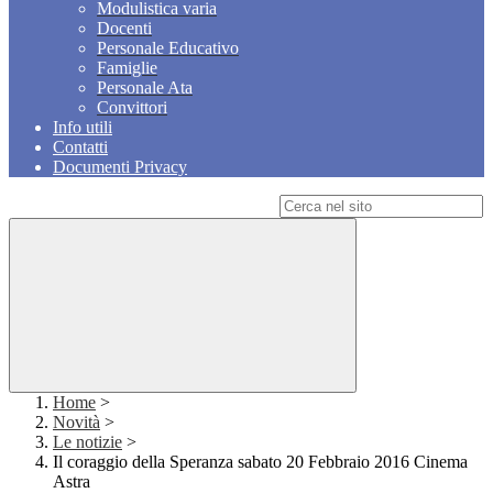
Modulistica varia
Docenti
Personale Educativo
Famiglie
Personale Ata
Convittori
Info utili
Contatti
Documenti Privacy
Campo di ricerca per le pagine del sito
Home
>
Novità
>
Le notizie
>
Il coraggio della Speranza sabato 20 Febbraio 2016 Cinema
Astra