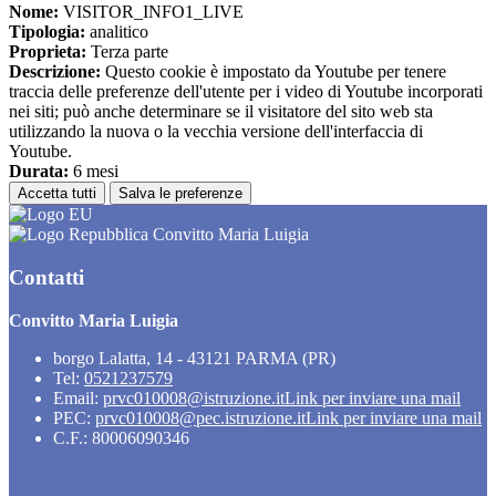
Nome:
VISITOR_INFO1_LIVE
Tipologia:
analitico
Proprieta:
Terza parte
Descrizione:
Questo cookie è impostato da Youtube per tenere
traccia delle preferenze dell'utente per i video di Youtube incorporati
nei siti; può anche determinare se il visitatore del sito web sta
utilizzando la nuova o la vecchia versione dell'interfaccia di
Youtube.
Durata:
6 mesi
Accetta tutti
Salva le preferenze
Convitto Maria Luigia
Contatti
Convitto Maria Luigia
borgo Lalatta, 14 - 43121 PARMA (PR)
Tel:
0521237579
Email:
prvc010008@istruzione.it
Link per inviare una mail
PEC:
prvc010008@pec.istruzione.it
Link per inviare una mail
C.F.: 80006090346