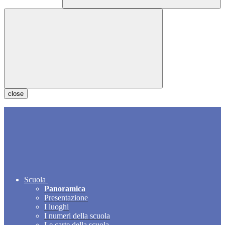
close
Scuola
Panoramica
Presentazione
I luoghi
I numeri della scuola
Le carte della scuola