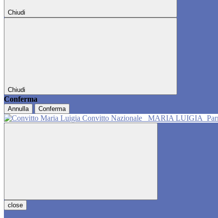
Chiudi
Chiudi
Conferma
Annulla
Conferma
Convitto Nazionale
MARIA LUIGIA
Pa
close