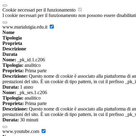
Cookie necessari per il funzionamento
I cookie necessari per il funzionamento non possono essere disabilitati.
www.marialuigia.edu.it
Nome
Tipologia
Proprieta
Descrizione
Durata
Nome:
_pk_id.1.c206
Tipologia:
analitico
Proprieta:
Prima parte
Descrizione:
Questo nome di cookie è associato alla piattaforma di ana
prestazioni del sito. È un cookie di tipo pattern, in cui il prefisso _pk
Durata:
1 anno
Nome:
_pk_ses.1.c206
Tipologia:
analitico
Proprieta:
Prima parte
Descrizione:
Questo nome di cookie è associato alla piattaforma di ana
prestazioni del sito. È un cookie di tipo pattern, in cui il prefisso _pk
Durata:
30 minuti
www.youtube.com