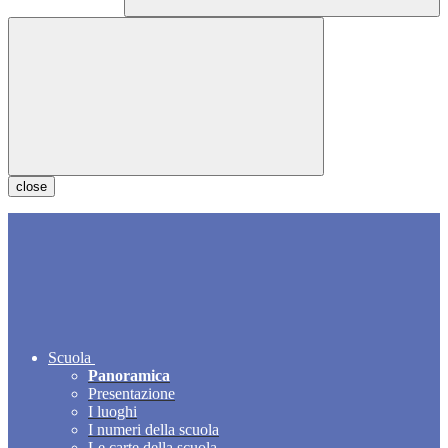
close
Scuola
Panoramica
Presentazione
I luoghi
I numeri della scuola
Le carte della scuola