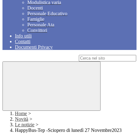
Modulistica varia
Docenti
Personale Educativo
Famiglie
Personale Ata
Convittori
Info utili
Contatti
Documenti Privacy
Campo di ricerca per le pagine del sito
Home
>
Novità
>
Le notizie
>
HappyBus-Tep -Sciopero di lunedì 27 Novembre2023