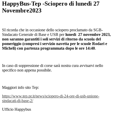
HappyBus-Tep -Sciopero di lunedì 27
Novembre2023
SI ricorda che in occasione dello sciopero proclamato da SGB-
Sindacato Generale di Base e USB per
lunedì 27 novembre 2023,
non saranno garantiti i soli servizi di ritorno da scuola del
pomeriggio (compresi i servizio navetta per le scuole Rodari e
Micheli) con partenza programmata dopo le ore 14:40
.
In caso di soppressione di corse sarà nostra cura avvisarvi nello
specifico non appena possibile.
Maggiori info sito Tep:
https://www.tep.pr.it/news/
sciopero-di-24-ore-di-usb-
unione-
sindacati-di-base-2/
Ufficio Happybus