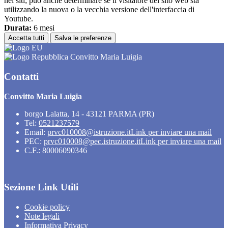
nei siti; può anche determinare se il visitatore del sito web sta
utilizzando la nuova o la vecchia versione dell'interfaccia di
Youtube.
Durata:
6 mesi
Accetta tutti
Salva le preferenze
Convitto Maria Luigia
Contatti
Convitto Maria Luigia
borgo Lalatta, 14 - 43121 PARMA (PR)
Tel:
0521237579
Email:
prvc010008@istruzione.it
Link per inviare una mail
PEC:
prvc010008@pec.istruzione.it
Link per inviare una mail
C.F.: 80006090346
Sezione Link Utili
Cookie policy
Note legali
Informativa Privacy