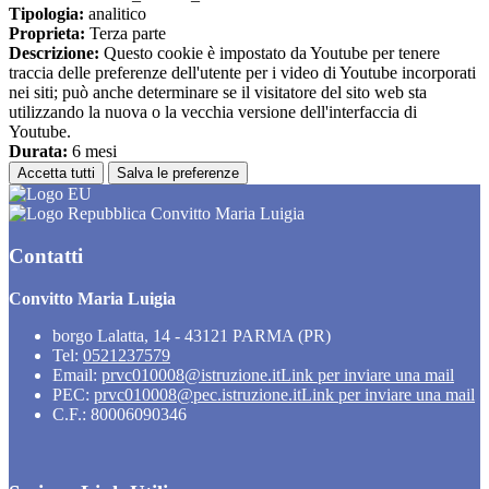
Tipologia:
analitico
Proprieta:
Terza parte
Descrizione:
Questo cookie è impostato da Youtube per tenere
traccia delle preferenze dell'utente per i video di Youtube incorporati
nei siti; può anche determinare se il visitatore del sito web sta
utilizzando la nuova o la vecchia versione dell'interfaccia di
Youtube.
Durata:
6 mesi
Accetta tutti
Salva le preferenze
Convitto Maria Luigia
Contatti
Convitto Maria Luigia
borgo Lalatta, 14 - 43121 PARMA (PR)
Tel:
0521237579
Email:
prvc010008@istruzione.it
Link per inviare una mail
PEC:
prvc010008@pec.istruzione.it
Link per inviare una mail
C.F.: 80006090346