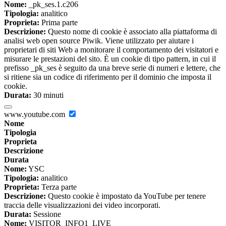
Nome:
_pk_ses.1.c206
Tipologia:
analitico
Proprieta:
Prima parte
Descrizione:
Questo nome di cookie è associato alla piattaforma di
analisi web open source Piwik. Viene utilizzato per aiutare i
proprietari di siti Web a monitorare il comportamento dei visitatori e
misurare le prestazioni del sito. È un cookie di tipo pattern, in cui il
prefisso _pk_ses è seguito da una breve serie di numeri e lettere, che
si ritiene sia un codice di riferimento per il dominio che imposta il
cookie.
Durata:
30 minuti
www.youtube.com
Nome
Tipologia
Proprieta
Descrizione
Durata
Nome:
YSC
Tipologia:
analitico
Proprieta:
Terza parte
Descrizione:
Questo cookie è impostato da YouTube per tenere
traccia delle visualizzazioni dei video incorporati.
Durata:
Sessione
Nome:
VISITOR_INFO1_LIVE