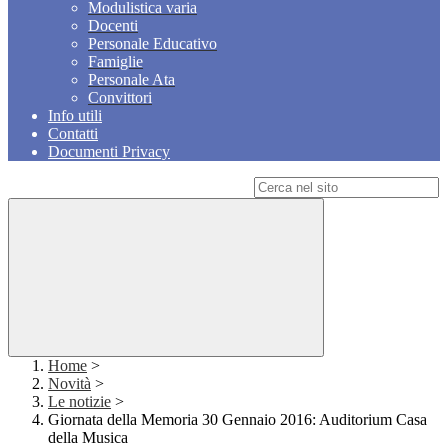
Modulistica varia
Docenti
Personale Educativo
Famiglie
Personale Ata
Convittori
Info utili
Contatti
Documenti Privacy
Campo di ricerca per le pagine del sito
Home
>
Novità
>
Le notizie
>
Giornata della Memoria 30 Gennaio 2016: Auditorium Casa
della Musica