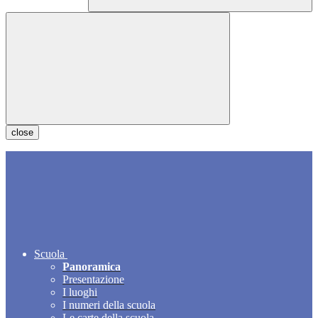
close
Scuola
Panoramica
Presentazione
I luoghi
I numeri della scuola
Le carte della scuola