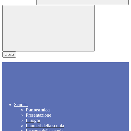
close
Scuola
Panoramica
Presentazione
I luoghi
I numeri della scuola
Le carte della scuola