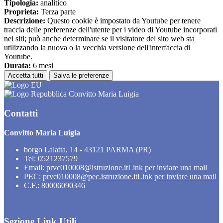
Tipologia:
analitico
Proprieta:
Terza parte
Descrizione:
Questo cookie è impostato da Youtube per tenere
traccia delle preferenze dell'utente per i video di Youtube incorporati
nei siti; può anche determinare se il visitatore del sito web sta
utilizzando la nuova o la vecchia versione dell'interfaccia di
Youtube.
Durata:
6 mesi
Accetta tutti
Salva le preferenze
Convitto Maria Luigia
Contatti
Convitto Maria Luigia
borgo Lalatta, 14 - 43121 PARMA (PR)
Tel:
0521237579
Email:
prvc010008@istruzione.it
Link per inviare una mail
PEC:
prvc010008@pec.istruzione.it
Link per inviare una mail
C.F.: 80006090346
Sezione Link Utili