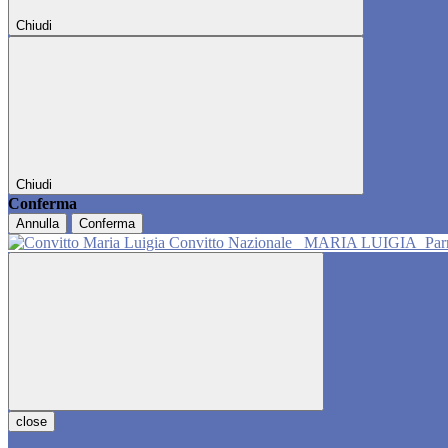
Chiudi
Chiudi
Conferma
Annulla
Conferma
Convitto Nazionale
MARIA LUIGIA
Pa
close