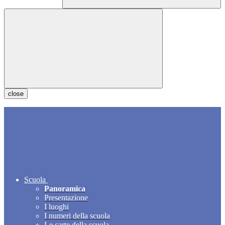
close
Scuola
Panoramica
Presentazione
I luoghi
I numeri della scuola
Le carte della scuola