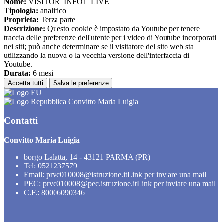
Nome:
VISITOR_INFO1_LIVE
Tipologia:
analitico
Proprieta:
Terza parte
Descrizione:
Questo cookie è impostato da Youtube per tenere
traccia delle preferenze dell'utente per i video di Youtube incorporati
nei siti; può anche determinare se il visitatore del sito web sta
utilizzando la nuova o la vecchia versione dell'interfaccia di
Youtube.
Durata:
6 mesi
Accetta tutti
Salva le preferenze
Convitto Maria Luigia
Contatti
Convitto Maria Luigia
borgo Lalatta, 14 - 43121 PARMA (PR)
Tel:
0521237579
Email:
prvc010008@istruzione.it
Link per inviare una mail
PEC:
prvc010008@pec.istruzione.it
Link per inviare una mail
C.F.: 80006090346