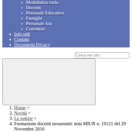
Modulistica varia
Docenti
Personale Educativo
Famiglie
Personale Ata
Convittori
Info utili
Contatti
Documenti Privacy
Campo di ricerca per le pagine del sito
Home
>
Novità
>
Le notizie
>
Formazione docenti neoassunti: nota MIUR n. 19121 del 29
Novembre 2016