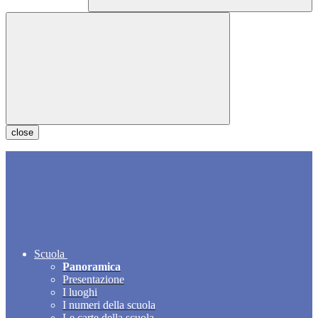
close
Scuola
Panoramica
Presentazione
I luoghi
I numeri della scuola
Le carte della scuola