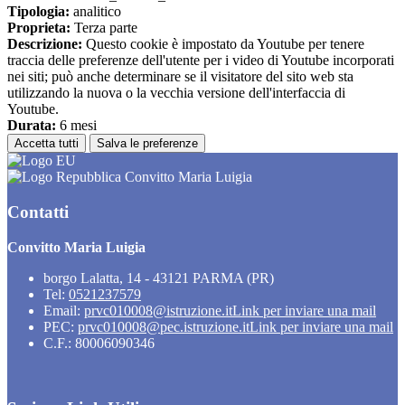
Tipologia:
analitico
Proprieta:
Terza parte
Descrizione:
Questo cookie è impostato da Youtube per tenere
traccia delle preferenze dell'utente per i video di Youtube incorporati
nei siti; può anche determinare se il visitatore del sito web sta
utilizzando la nuova o la vecchia versione dell'interfaccia di
Youtube.
Durata:
6 mesi
Accetta tutti
Salva le preferenze
Convitto Maria Luigia
Contatti
Convitto Maria Luigia
borgo Lalatta, 14 - 43121 PARMA (PR)
Tel:
0521237579
Email:
prvc010008@istruzione.it
Link per inviare una mail
PEC:
prvc010008@pec.istruzione.it
Link per inviare una mail
C.F.: 80006090346