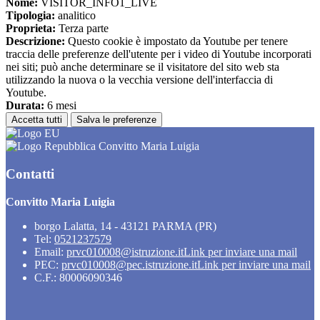
Nome:
VISITOR_INFO1_LIVE
Tipologia:
analitico
Proprieta:
Terza parte
Descrizione:
Questo cookie è impostato da Youtube per tenere
traccia delle preferenze dell'utente per i video di Youtube incorporati
nei siti; può anche determinare se il visitatore del sito web sta
utilizzando la nuova o la vecchia versione dell'interfaccia di
Youtube.
Durata:
6 mesi
Accetta tutti
Salva le preferenze
Convitto Maria Luigia
Contatti
Convitto Maria Luigia
borgo Lalatta, 14 - 43121 PARMA (PR)
Tel:
0521237579
Email:
prvc010008@istruzione.it
Link per inviare una mail
PEC:
prvc010008@pec.istruzione.it
Link per inviare una mail
C.F.: 80006090346