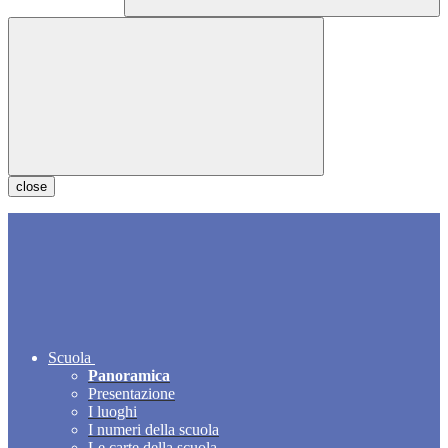
close
Scuola
Panoramica
Presentazione
I luoghi
I numeri della scuola
Le carte della scuola