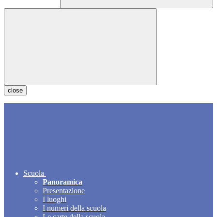
close
Scuola
Panoramica
Presentazione
I luoghi
I numeri della scuola
Le carte della scuola