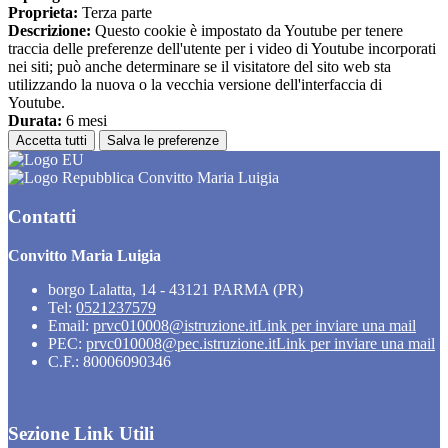
Proprieta:
Terza parte
Descrizione:
Questo cookie è impostato da Youtube per tenere
traccia delle preferenze dell'utente per i video di Youtube incorporati
nei siti; può anche determinare se il visitatore del sito web sta
utilizzando la nuova o la vecchia versione dell'interfaccia di
Youtube.
Durata:
6 mesi
Accetta tutti
Salva le preferenze
Convitto Maria Luigia
Contatti
Convitto Maria Luigia
borgo Lalatta, 14 - 43121 PARMA (PR)
Tel:
0521237579
Email:
prvc010008@istruzione.it
Link per inviare una mail
PEC:
prvc010008@pec.istruzione.it
Link per inviare una mail
C.F.: 80006090346
Sezione Link Utili