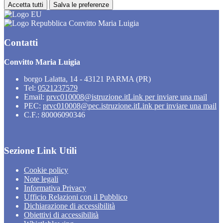
Accetta tutti
Salva le preferenze
Convitto Maria Luigia
Contatti
Convitto Maria Luigia
borgo Lalatta, 14 - 43121 PARMA (PR)
Tel:
0521237579
Email:
prvc010008@istruzione.it
Link per inviare una mail
PEC:
prvc010008@pec.istruzione.it
Link per inviare una mail
C.F.: 80006090346
Sezione Link Utili
Cookie policy
Note legali
Informativa Privacy
Ufficio Relazioni con il Pubblico
Dichiarazione di accessibilità
Obiettivi di accessibilità