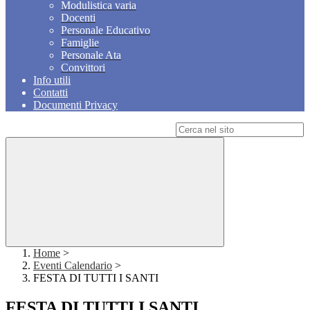
Modulistica varia
Docenti
Personale Educativo
Famiglie
Personale Ata
Convittori
Info utili
Contatti
Documenti Privacy
Campo di ricerca per le pagine del sito
Home
>
Eventi Calendario
>
FESTA DI TUTTI I SANTI
FESTA DI TUTTI I SANTI