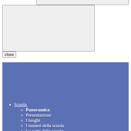
close
Scuola
Panoramica
Presentazione
I luoghi
I numeri della scuola
Le carte della scuola