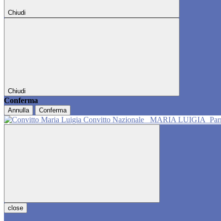
Chiudi
Chiudi
Conferma
Annulla
Conferma
Convitto Nazionale
MARIA LUIGIA
Pa
close