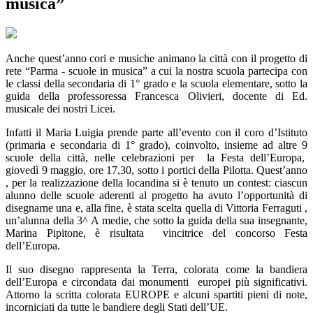
musica”
Anche quest’anno cori e musiche animano la città con il progetto di
rete “Parma - scuole in musica” a cui la nostra scuola partecipa con
le classi della secondaria di 1° grado e la scuola elementare, sotto la
guida della professoressa Francesca Olivieri, docente di Ed.
musicale dei nostri Licei.
Infatti il Maria Luigia prende parte all’evento con il coro d’Istituto
(primaria e secondaria di 1° grado), coinvolto, insieme ad altre 9
scuole della città, nelle celebrazioni per la Festa dell’Europa,
giovedì 9 maggio, ore 17,30, sotto i portici della Pilotta. Quest’anno
, per la realizzazione della locandina si è tenuto un contest: ciascun
alunno delle scuole aderenti al progetto ha avuto l’opportunità di
disegnarne una e, alla fine, è stata scelta quella di Vittoria Ferraguti ,
un’alunna della 3^ A medie, che sotto la guida della sua insegnante,
Marina Pipitone, è risultata vincitrice del concorso Festa
dell’Europa.
Il suo disegno rappresenta la Terra, colorata come la bandiera
dell’Europa e circondata dai monumenti europei più significativi.
Attorno la scritta colorata EUROPE e alcuni spartiti pieni di note,
incorniciati da tutte le bandiere degli Stati dell’UE.