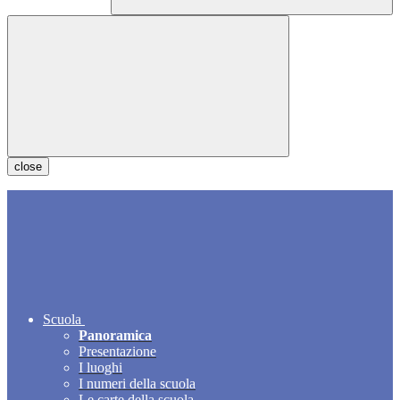
close
Scuola
Panoramica
Presentazione
I luoghi
I numeri della scuola
Le carte della scuola