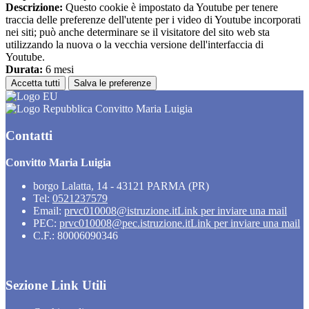
Descrizione:
Questo cookie è impostato da Youtube per tenere
traccia delle preferenze dell'utente per i video di Youtube incorporati
nei siti; può anche determinare se il visitatore del sito web sta
utilizzando la nuova o la vecchia versione dell'interfaccia di
Youtube.
Durata:
6 mesi
Accetta tutti
Salva le preferenze
Convitto Maria Luigia
Contatti
Convitto Maria Luigia
borgo Lalatta, 14 - 43121 PARMA (PR)
Tel:
0521237579
Email:
prvc010008@istruzione.it
Link per inviare una mail
PEC:
prvc010008@pec.istruzione.it
Link per inviare una mail
C.F.: 80006090346
Sezione Link Utili